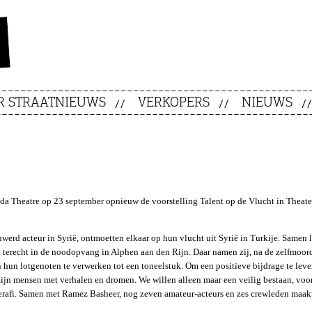
R STRAATNIEUWS
VERKOPERS
NIEUWS
ada Theatre op 23 september opnieuw de voorstelling Talent op de Vlucht in Theate
erd acteur in Syrië, ontmoetten elkaar op hun vlucht uit Syrië in Turkije. Samen 
ijk terecht in de noodopvang in Alphen aan den Rijn. Daar namen zij, na de zelfmoor
n hun lotgenoten te verwerken tot een toneelstuk. Om een positieve bijdrage te leve
 zijn mensen met verhalen en dromen. We willen alleen maar een veilig bestaan, voo
erafi. Samen met Ramez Basheer, nog zeven amateur-acteurs en zes crewleden maakt