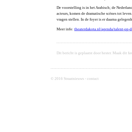
De voorstelling is in het Arabisch; de Nederla
acteurs, komen de dramatische scènes tot leven.
vragen stellen. In de foyer is er daarna gelegen
Meer info:
theaterdakota.nl/agenda/talent-op-d
Dit bericht is geplaatst door
hester
. Maak dit fa
© 2016 Straatnieuws -
contact