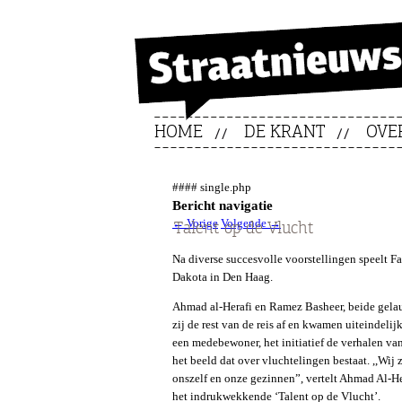
HOME
DE KRANT
OVE
#### single.php
Bericht navigatie
←
Vorige
Volgende
→
Talent op de Vlucht
Na diverse succesvolle voorstellingen speelt F
Dakota in Den Haag.
Ahmad al-Herafi en Ramez Basheer, beide gelauw
zij de rest van de reis af en kwamen uiteindel
een medebewoner, het initiatief de verhalen va
het beeld dat over vluchtelingen bestaat. ,,Wij
onszelf en onze gezinnen”, vertelt Ahmad Al-H
het indrukwekkende ‘Talent op de Vlucht’.