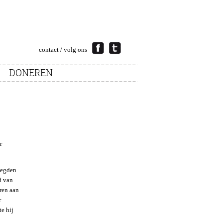
contact
/ volg ons
DONEREN
r
legden
d van
ren aan
r
e hij