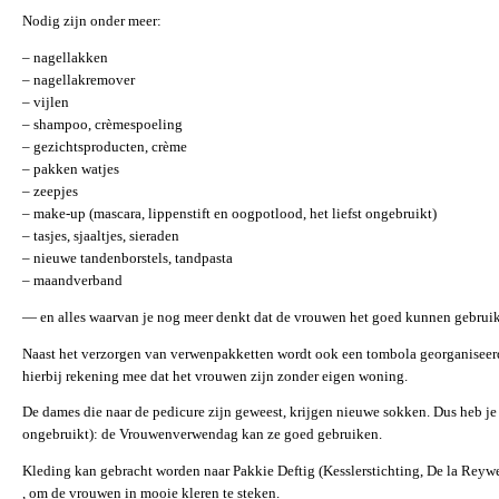
Nodig zijn onder meer:
– nagellakken
– nagellakremover
– vijlen
– shampoo, crèmespoeling
– gezichtsproducten, crème
– pakken watjes
– zeepjes
– make-up (mascara, lippenstift en oogpotlood, het liefst ongebruikt)
– tasjes, sjaaltjes, sieraden
– nieuwe tandenborstels, tandpasta
– maandverband
— en alles waarvan je nog meer denkt dat de vrouwen het goed kunnen gebrui
Naast het verzorgen van verwenpakketten wordt ook een tombola georganiseerd.
hierbij rekening mee dat het vrouwen zijn zonder eigen woning.
De dames die naar de pedicure zijn geweest, krijgen nieuwe sokken. Dus heb je so
ongebruikt): de Vrouwenverwendag kan ze goed gebruiken.
Kleding kan gebracht worden naar Pakkie Deftig (Kesslerstichting, De la Reyw
, om de vrouwen in mooie kleren te steken.