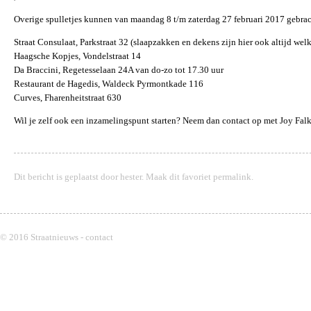
Overige spulletjes kunnen van maandag 8 t/m zaterdag 27 februari 2017 gebrac
Straat Consulaat, Parkstraat 32 (slaapzakken en dekens zijn hier ook altijd we
Haagsche Kopjes, Vondelstraat 14
Da Braccini, Regetesselaan 24A van do-zo tot 17.30 uur
Restaurant de Hagedis, Waldeck Pyrmontkade 116
Curves, Fharenheitstraat 630
Wil je zelf ook een inzamelingspunt starten? Neem dan contact op met Joy Fa
Dit bericht is geplaatst door
hester
. Maak dit favoriet
permalink
.
© 2016 Straatnieuws -
contact