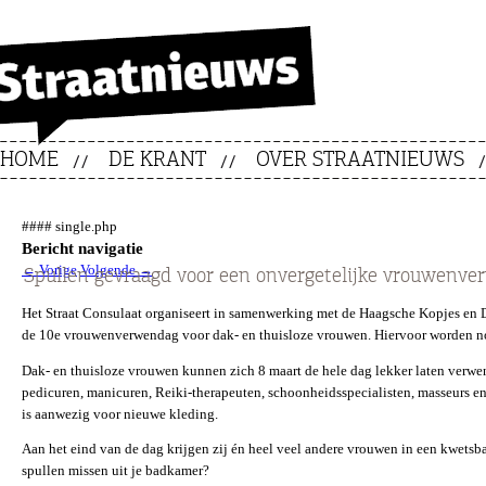
HOME
DE KRANT
OVER STRAATNIEUWS
#### single.php
Bericht navigatie
←
Vorige
Volgende
→
Spullen gevraagd voor een onvergetelijke vrouwenv
Het Straat Consulaat organiseert in samenwerking met de
Haagsche Kopjes en Da
de 10e vrouwenverwendag voor dak- en thuisloze vrouwen. Hiervoor worden n
Dak- en thuisloze vrouwen kunnen zich 8 maart de hele dag lekker laten verwenn
pedicuren, manicuren, Reiki-therapeuten, schoonheidsspecialisten, masseurs e
is aanwezig voor nieuwe kleding.
Aan het eind van de dag krijgen zij én heel veel andere vrouwen in een kwetsb
spullen missen uit je badkamer?