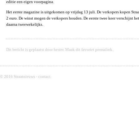
editie een eigen voorpagina.
Het eerste magazine is uitgekomen op vrijdag 13 juli. De verkopers kopen Stra
2 euro. De winst mogen de verkopers houden. De eerste twee keer verschijnt het
daarna tweewekelijks.
Dit bericht is geplaatst door
hester
. Maak dit favoriet
permalink
.
© 2016 Straatnieuws -
contact