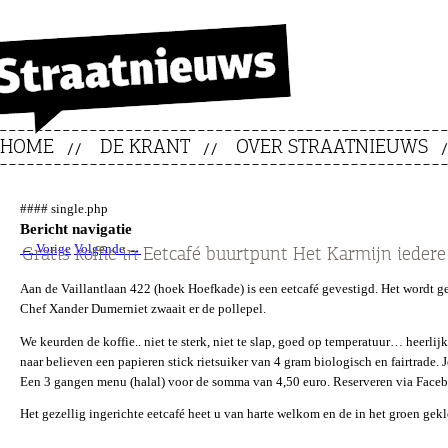
HOME
DE KRANT
OVER STRAATNIEUWS
#### single.php
Bericht navigatie
←
Vorige
Volgende
→
Gratis koffie in Eetcafé buurtpunt Het Karmijn ieder
Aan de Vaillantlaan 422 (hoek Hoefkade) is een eetcafé gevestigd. Het wordt 
Chef Xander Dumerniet zwaait er de pollepel.
We keurden de koffie.. niet te sterk, niet te slap, goed op temperatuur… heerlij
naar believen een papieren stick rietsuiker van 4 gram biologisch en fairtrade. J
Een 3 gangen menu (halal) voor de somma van 4,50 euro. Reserveren via Face
Het gezellig ingerichte eetcafé heet u van harte welkom en de in het groen ge