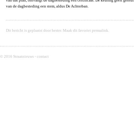
van dat plan, ontvangt de dagbesteding een certificaat. De keuring geeft gebrui
van de dagbesteding een stem, aldus De Achterban.
Dit bericht is geplaatst door
hester
. Maak dit favoriet
permalink
.
© 2016 Straatnieuws -
contact