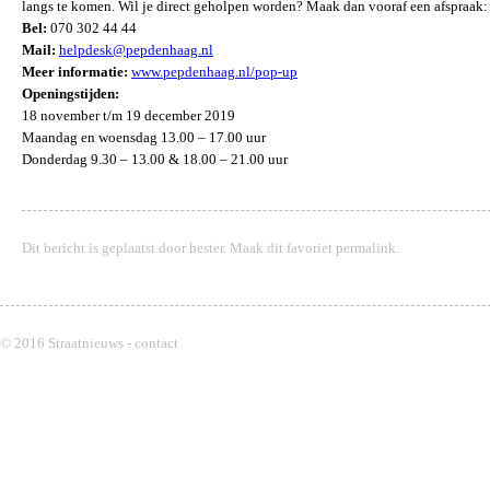
langs te komen. Wil je direct geholpen worden? Maak dan vooraf een afspraak:
Bel:
070 302 44 44
Mail:
helpdesk@pepdenhaag.nl
Meer informatie:
www.pepdenhaag.nl/pop-up
Openingstijden:
18 november t/m 19 december 2019
Maandag en woensdag 13.00 – 17.00 uur
Donderdag 9.30 – 13.00 & 18.00 – 21.00 uur
Dit bericht is geplaatst door
hester
. Maak dit favoriet
permalink
.
© 2016 Straatnieuws -
contact