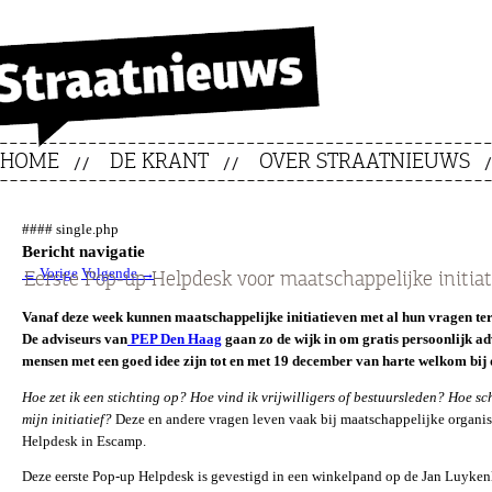
HOME
DE KRANT
OVER STRAATNIEUWS
#### single.php
Bericht navigatie
←
Vorige
Volgende
→
Eerste Pop-up Helpdesk voor maatschappelijke initia
Vanaf deze week kunnen maatschappelijke initiatieven met al hun vragen tere
De adviseurs van
PEP Den Haag
gaan zo de wijk in om gratis persoonlijk ad
mensen met een goed idee zijn tot en met 19 december van harte welkom bij
Hoe zet ik een stichting op? Hoe vind ik vrijwilligers of bestuursleden? Hoe sc
mijn initiatief?
Deze en andere vragen leven vaak bij maatschappelijke organisa
Helpdesk in Escamp.
Deze eerste Pop-up Helpdesk is gevestigd in een winkelpand op de Jan Luyken