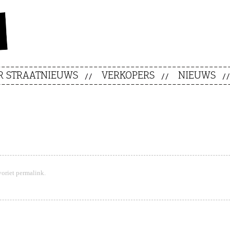
R STRAATNIEUWS
VERKOPERS
NIEUWS
voriet
permalink
.