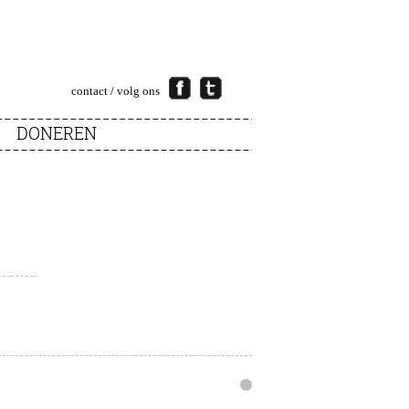
contact
/ volg ons
DONEREN
Infonto
webdesign