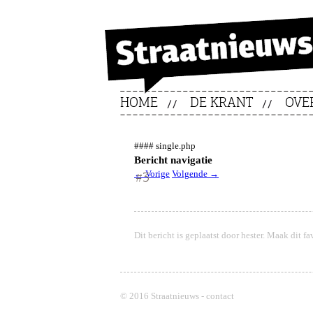
HOME
DE KRANT
OVE
#### single.php
Bericht navigatie
←
Vorige
Volgende
→
#3
Dit bericht is geplaatst door
hester
. Maak dit fa
© 2016 Straatnieuws -
contact