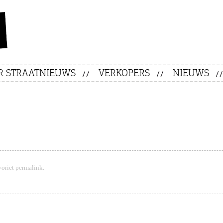
R STRAATNIEUWS
VERKOPERS
NIEUWS
voriet
permalink
.