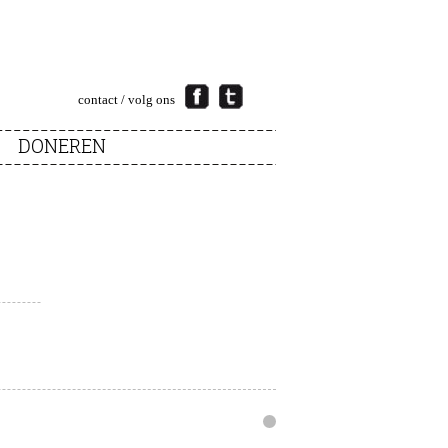
contact
/ volg ons
DONEREN
Infonto
webdesign