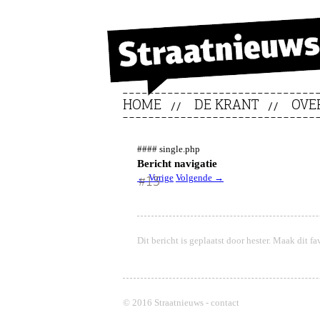
HOME
DE KRANT
OVE
#### single.php
Bericht navigatie
←
Vorige
Volgende
→
#13
Dit bericht is geplaatst door
hester
. Maak dit fa
© 2016 Straatnieuws -
contact