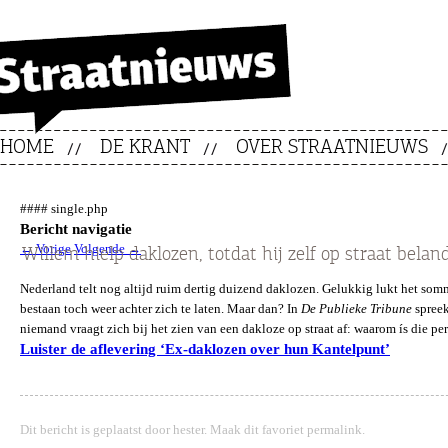
HOME
DE KRANT
OVER STRAATNIEUWS
#### single.php
Bericht navigatie
←
Vorige
Volgende
→
Willem hielp daklozen, totdat hij zelf op straat belan
Nederland telt nog altijd ruim dertig duizend daklozen. Gelukkig lukt het so
bestaan toch weer achter zich te laten. Maar dan? In
De Publieke Tribune
spreek
niemand vraagt zich bij het zien van een dakloze op straat af: waarom ís die p
Luister de aflevering ‘Ex-daklozen over hun Kantelpunt’
Dit bericht is geplaatst door
hester
. Maak dit favoriet
permalink
.