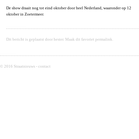
De show draait nog tot eind oktober door heel Nederland, waaronder op 12
oktober in Zoetermeer.
Dit bericht is geplaatst door
hester
. Maak dit favoriet
permalink
.
© 2016 Straatnieuws -
contact