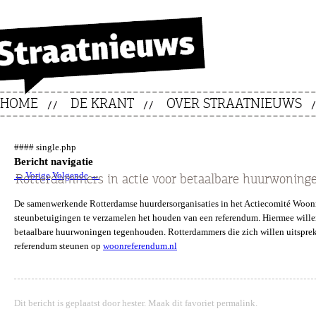
HOME
DE KRANT
OVER STRAATNIEUWS
#### single.php
Bericht navigatie
←
Vorige
Volgende
→
Rotterdammers in actie voor betaalbare huurwoning
De samenwerkende Rotterdamse huurdersorganisaties in het Actiecomité Woonr
steunbetuigingen te verzamelen het houden van een referendum. Hiermee wille
betaalbare huurwoningen tegenhouden. Rotterdammers die zich willen uitspre
referendum steunen op
woonreferendum.nl
Dit bericht is geplaatst door
hester
. Maak dit favoriet
permalink
.