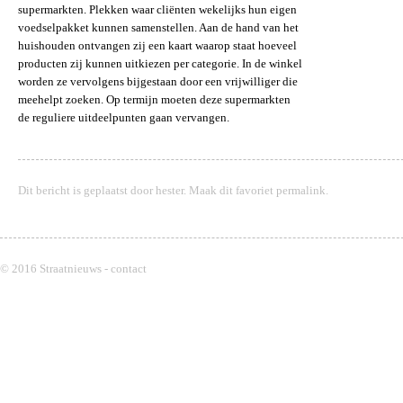
supermarkten. Plekken waar cliënten wekelijks hun eigen
voedselpakket kunnen samenstellen. Aan de hand van het
huishouden ontvangen zij een kaart waarop staat hoeveel
producten zij kunnen uitkiezen per categorie. In de winkel
worden ze vervolgens bijgestaan door een vrijwilliger die
meehelpt zoeken. Op termijn moeten deze supermarkten
de reguliere uitdeelpunten gaan vervangen.
Dit bericht is geplaatst door
hester
. Maak dit favoriet
permalink
.
© 2016 Straatnieuws -
contact