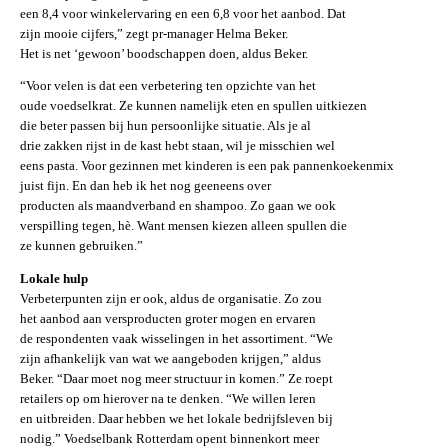
een 8,4 voor winkelervaring en een 6,8 voor het aanbod. Dat
zijn mooie cijfers,” zegt pr-manager Helma Beker.
Het is net ‘gewoon’ boodschappen doen, aldus Beker.
“Voor velen is dat een verbetering ten opzichte van het
oude voedselkrat. Ze kunnen namelijk eten en spullen uitkiezen
die beter passen bij hun persoonlijke situatie. Als je al
drie zakken rijst in de kast hebt staan, wil je misschien wel
eens pasta. Voor gezinnen met kinderen is een pak pannenkoekenmix
juist fijn. En dan heb ik het nog geeneens over
producten als maandverband en shampoo. Zo gaan we ook
verspilling tegen, hè. Want mensen kiezen alleen spullen die
ze kunnen gebruiken.”
Lokale hulp
Verbeterpunten zijn er ook, aldus de organisatie. Zo zou
het aanbod aan versproducten groter mogen en ervaren
de respondenten vaak wisselingen in het assortiment. “We
zijn afhankelijk van wat we aangeboden krijgen,” aldus
Beker. “Daar moet nog meer structuur in komen.” Ze roept
retailers op om hierover na te denken. “We willen leren
en uitbreiden. Daar hebben we het lokale bedrijfsleven bij
nodig.” Voedselbank Rotterdam opent binnenkort meer