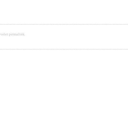
voriet
permalink
.