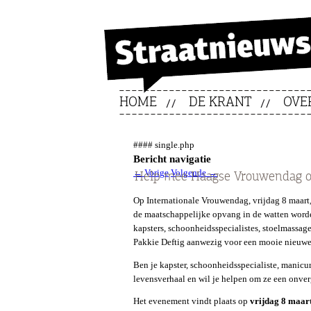
HOME
DE KRANT
OVE
#### single.php
Bericht navigatie
←
Vorige
Volgende
→
Help mee Haagse Vrouwendag on
Op Internationale Vrouwendag, vrijdag 8 maart
de maatschappelijke opvang in de watten word
kapsters, schoonheidsspecialistes, stoelmassage
Pakkie Deftig aanwezig voor een mooie nieuwe
Ben je kapster, schoonheidsspecialiste, manicu
levensverhaal en wil je helpen om ze een onve
Het evenement vindt plaats op
vrijdag 8 maar