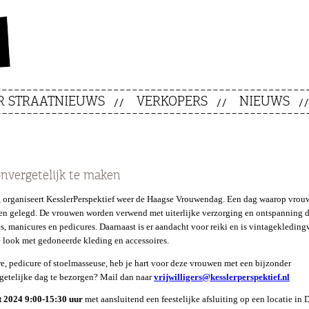
R STRAATNIEUWS
VERKOPERS
NIEUWS
vergetelijk te maken
, organiseert KesslerPerspektief weer de Haagse Vrouwendag. Een dag waarop vrou
en gelegd. De vrouwen worden verwend met uiterlijke verzorging en ontspanning 
s, manicures en pedicures. Daarnaast is er aandacht voor reiki en is vintagekledin
 look met gedoneerde kleding en accessoires.
re, pedicure of stoelmasseuse, heb je hart voor deze vrouwen met een bijzonder
rgetelijke dag te bezorgen? Mail dan naar
vrijwilligers@kesslerperspektief.nl
t 2024 9:00-15:30 uur
met aansluitend een feestelijke afsluiting
op een locatie in 