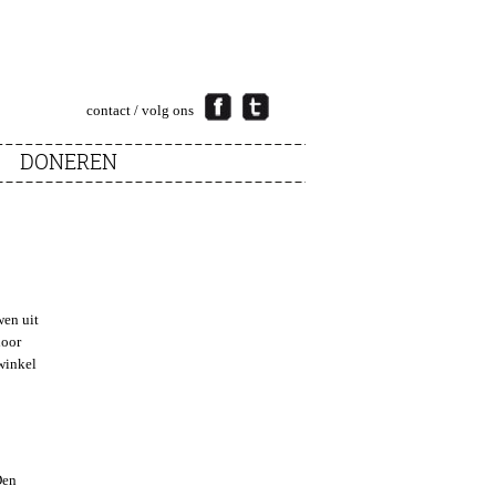
contact
/ volg ons
DONEREN
wen uit
door
gwinkel
Den