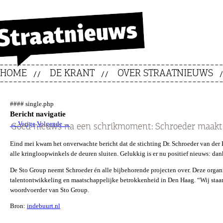
HOME
DE KRANT
OVER STRAATNIEUWS
#### single.php
Bericht navigatie
←
Vorige
Volgende
→
Goed nieuws na een schrikmoment: Schroeder maakt 
Eind mei kwam het onverwachte bericht dat de stichting Dr. Schroeder van der 
alle kringloopwinkels de deuren sluiten. Gelukkig is er nu positief nieuws: da
De Sto Group neemt Schroeder én alle bijbehorende projecten over. Deze organi
talentontwikkeling en maatschappelijke betrokkenheid in Den Haag. “Wij staan
woordvoerder van Sto Group.
Bron:
indebuurt.nl