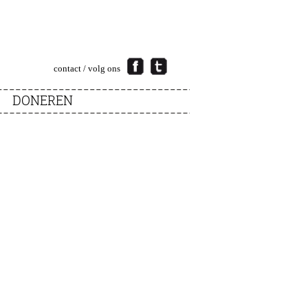
contact
/ volg ons
DONEREN