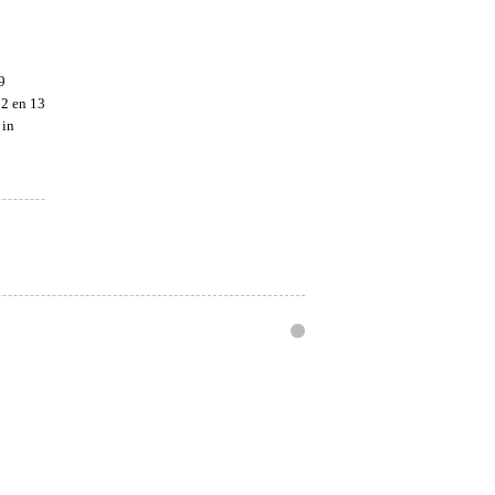
9
12 en 13
 in
Infonto
webdesign