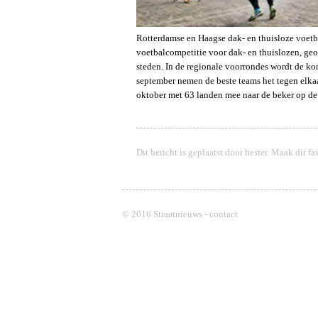
Rotterdamse en Haagse dak- en thuisloze voetb
voetbalcompetitie voor dak- en thuislozen, geor
steden. In de regionale voorrondes wordt de k
september nemen de beste teams het tegen elk
oktober met 63 landen mee naar de beker op d
Dit bericht is geplaatst door
hester
. Maak dit fa
© 2016 Straatnieuws -
contact