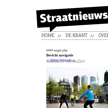
HOME
DE KRANT
OVE
#### single.php
Bericht navigatie
←
Vorige
Volgende
→
Daklozen voetballen