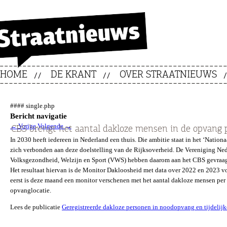
HOME
DE KRANT
OVER STRAATNIEUWS
#### single.php
Bericht navigatie
←
Vorige
Volgende
→
CBS brengt het aantal dakloze mensen in de opvang p
In 2030 heeft iedereen in Nederland een thuis. Die ambitie staat in het ‘Nati
zich verbonden aan deze doelstelling van de Rijksoverheid. De Vereniging Ne
Volksgezondheid, Welzijn en Sport (VWS) hebben daarom aan het CBS gevraagd 
Het resultaat hiervan is de Monitor Dakloosheid met data over 2022 en 2023 v
eerst is deze maand een monitor verschenen met het aantal dakloze mensen per r
opvanglocatie.
Lees de publicatie
Geregistreerde dakloze personen in noodopvang en tijdelijk