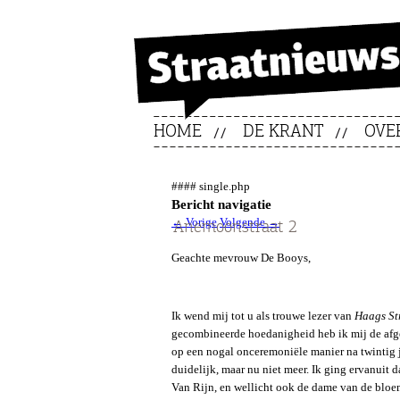
HOME
DE KRANT
OVE
#### single.php
Bericht navigatie
←
Vorige
Volgende
→
Anemoonstraat 2
Geachte mevrouw De Booys,
Ik wend mij tot u als trouwe lezer van
Haags St
gecombineerde hoedanigheid heb ik mij de af
op een nogal onceremoniële manier na twintig 
duidelijk, maar nu niet meer. Ik ging ervanuit 
Van Rijn, en wellicht ook de dame van de bloem