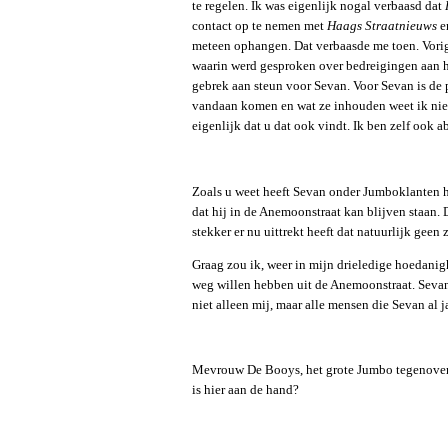
te regelen. Ik was eigenlijk nogal verbaasd dat
contact op te nemen met
Haags Straatnieuws
en
meteen ophangen. Dat verbaasde me toen. Vorig
waarin werd gesproken over bedreigingen aan he
gebrek aan steun voor Sevan. Voor Sevan is de p
vandaan komen en wat ze inhouden weet ik niet,
eigenlijk dat u dat ook vindt. Ik ben zelf ook 
Zoals u weet heeft Sevan onder Jumboklanten he
dat hij in de Anemoonstraat kan blijven staan.
stekker er nu uittrekt heeft dat natuurlijk geen 
Graag zou ik, weer in mijn drieledige hoedanig
weg willen hebben uit de Anemoonstraat. Sevan 
niet alleen mij, maar alle mensen die Sevan al 
Mevrouw De Booys, het grote Jumbo tegenover
is hier aan de hand?