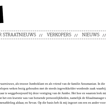
R STRAATNIEUWS
VERKOPERS
NIEUWS
raatnieuws
, als trouwe Jumboklant en als vriend van de familie Arzumanian. In die
gelopen weken bezig gehouden met de steeds ingewikkelder wordende zaak waarbi
jaar is weggebonjourd bij deze vestiging van de Jumbo. Het hoe en waarom leek mij
dat het een kwestie was van botsende persoonlijkheden, namelijk de filiaalmanager 
enafdeling aldaar, en Sevan. Op die basis heb ik mij ingezet om een en ander voo