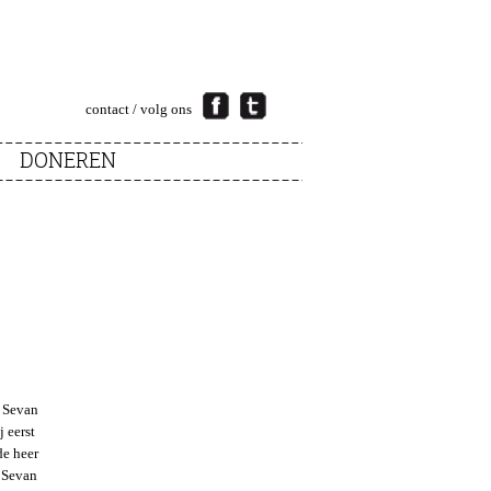
contact
/ volg ons
DONEREN
j Sevan
 eerst
de heer
r Sevan