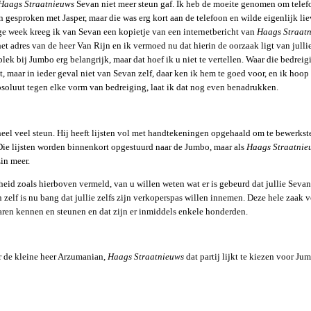
Haags Straatnieuws
Sevan niet meer steun gaf. Ik heb de moeite genomen om telef
 gesproken met Jasper, maar die was erg kort aan de telefoon en wilde eigenlijk lie
e week kreeg ik van Sevan een kopietje van een internetbericht van
Haags Straat
t adres van de heer Van Rijn en ik vermoed nu dat hierin de oorzaak ligt van julli
lek bij Jumbo erg belangrijk, maar dat hoef ik u niet te vertellen. Waar die bedrei
 maar in ieder geval niet van Sevan zelf, daar ken ik hem te goed voor, en ik hoop
absoluut tegen elke vorm van bedreiging, laat ik dat nog even benadrukken.
el veel steun. Hij heeft lijsten vol met handtekeningen opgehaald om te bewerkst
 Die lijsten worden binnenkort opgestuurd naar de Jumbo, maar als
Haags Straatnie
zin meer.
heid zoals hierboven vermeld, van u willen weten wat er is gebeurd dat jullie Seva
zelf is nu bang dat jullie zelfs zijn verkoperspas willen innemen. Deze hele zaak v
jaren kennen en steunen en dat zijn er inmiddels enkele honderden.
 de kleine heer Arzumanian,
Haags Straatnieuws
dat partij lijkt te kiezen voor Ju