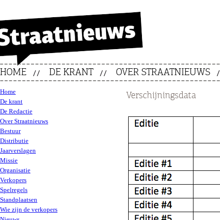
HOME
DE KRANT
OVER STRAATNIEUWS
Home
Verschijningsdata
De krant
De Redactie
Over Straatnieuws
Bestuur
Distributie
Jaarverslagen
Missie
Organisatie
Verkopers
Spelregels
Standplaatsen
Wie zijn de verkopers
Nieuws